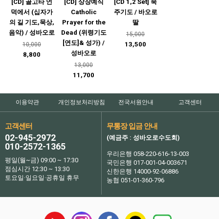
[CD] 골고타 언
[CD] 상장예식
[CD 1,2 Set] 묵
덕에서 (십자가
Catholic
주기도 / 바오로
의 길 기도,묵상,
Prayer for the
딸
음악) / 성바오로
Dead (위령기도
15,000
[연도]& 성가) /
13,500
10,000
성바오로
8,800
13,000
11,700
이용약관
개인정보처리방침
전국서원안내
고객센터
고객센터
무통장 입금 안내
02-945-2972
(예금주 : 성바오로수도회)
010-2572-1365
우리은행 058-220-616-13-003
평일(월~금) 09:00 ~ 17:30
국민은행 017-001-04-003671
점심시간 12:30 ~ 13:30
신한은행 14000-92-06886
토요일·일요일·공휴일 휴무
농협 051-01-360-796