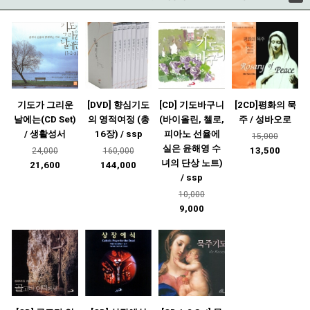
기도가 그리운
[DVD] 향심기도
[CD] 기도바구니
[2CD]평화의 묵
날에는(CD Set)
의 영적여정 (총
(바이올린, 첼로,
주 / 성바오로
/ 생활성서
16장) / ssp
피아노 선율에
15,000
실은 윤해영 수
13,500
24,000
160,000
녀의 단상 노트)
21,600
144,000
/ ssp
10,000
9,000