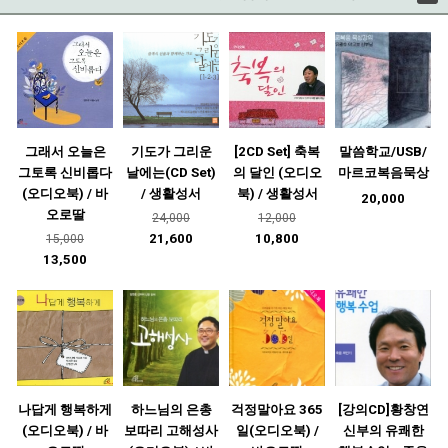
그래서 오늘은
기도가 그리운
[2CD Set] 축복
말씀학교/USB/
그토록 신비롭다
날에는(CD Set)
의 달인 (오디오
마르코복음묵상
(오디오북) / 바
/ 생활성서
북) / 생활성서
20,000
오로딸
24,000
12,000
21,600
10,800
15,000
13,500
나답게 행복하게
하느님의 은총
걱정말아요 365
[강의CD]황창연
(오디오북) / 바
보따리 고해성사
일(오디오북) /
신부의 유쾌한