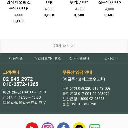
영식 바오로 신
ssp
부의) / ssp
신부의) / ssp
부의) / ssp
4,000
4,000
4,000
3,600
3,600
3,600
4,000
3,600
20
개 더보기
이용약관
개인정보처리방침
전국서원안내
고객센터
고객센터
무통장 입금 안내
02-945-2972
(예금주 : 성바오로수도회)
010-2572-1365
우리은행 058-220-616-13-003
평일(월~금) 09:00 ~ 17:30
국민은행 017-001-04-003671
점심시간 12:30 ~ 13:30
신한은행 14000-92-06886
토요일·일요일·공휴일 휴무
농협 051-01-360-796