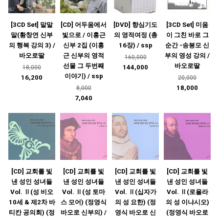
[3CD Set] 말말
[CD] 어두움에서
[DVD] 향심기도
[3CD Set] 미움
말(황창연 신부
빛으로 / 이홍근
의 영적여정 (총
이 그친 바로 그
의 행복 강의 3) /
신부 2집 (이홍
16장) / ssp
순간 -송봉모 신
바오로딸
근 신부의 영적
부의 영성 강의 /
160,000
선물 그 두번째
바오로딸
144,000
18,000
이야기) / ssp
16,200
20,000
18,000
8,000
7,040
[CD] 교회를 빛
[CD] 교회를 빛
[CD] 교회를 빛
[CD] 교회를 빛
낸 성인 성녀들
낸 성인 성녀들
낸 성인 성녀들
낸 성인 성녀들
Vol. Ⅱ(성 비오
Vol. Ⅱ(성 토마
Vol. Ⅱ(십자가
Vol. Ⅱ(로욜라
10세 & 제2차 바
스 모어) (정영식
의 성 요한) (정
의 성 이냐시오)
티칸 공의회) (정
바오로 신부의) /
영식 바오로 신
(정영식 바오로