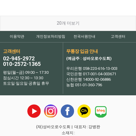
20
개 더보기
이용약관
개인정보처리방침
전국서원안내
고객센터
고객센터
무통장 입금 안내
02-945-2972
(예금주 : 성바오로수도회)
010-2572-1365
우리은행 058-220-616-13-003
평일(월~금) 09:00 ~ 17:30
국민은행 017-001-04-003671
점심시간 12:30 ~ 13:30
신한은행 14000-92-06886
토요일·일요일·공휴일 휴무
농협 051-01-360-796
(재)성바오로수도회
| 대표자
:
강병완
소재지
: