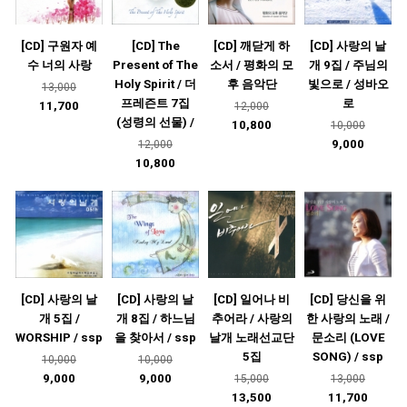
[CD] 구원자 예
[CD] The
[CD] 깨닫게 하
[CD] 사랑의 날
수 너의 사랑
Present of The
소서 / 평화의 모
개 9집 / 주님의
Holy Spirit / 더
후 음악단
빛으로 / 성바오
13,000
프레즌트 7집
로
11,700
12,000
(성령의 선물) /
10,800
10,000
9,000
12,000
10,800
[CD] 사랑의 날
[CD] 사랑의 날
[CD] 일어나 비
[CD] 당신을 위
개 5집 /
개 8집 / 하느님
추어라 / 사랑의
한 사랑의 노래 /
WORSHIP / ssp
을 찾아서 / ssp
날개 노래선교단
문소리 (LOVE
5집
SONG) / ssp
10,000
10,000
9,000
9,000
15,000
13,000
13,500
11,700