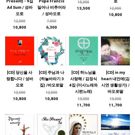
Present) - 9집
Pope Francis
로
15,000
Ad Sum / 성바
일어나 비추어라
13,500
12,000
오로
/ 성바오로
10,800
12,000
7,000
10,800
6,300
[CD] 당신을 사
[CD] 주님과 나
[CD] 하느님을
[CD] in my
랑합니다 / 성바
(하늘바라기 3
사랑해 / 김정식
heart 내안에(김
오로
집) /바오로딸
4집 (미사노래와
시연 생활성가) /
시편노래)
바오로딸
12,000
12,000
10,800
10,800
13,000
13,000
11,700
11,700