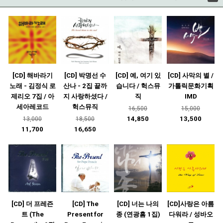
[CD] 해바라기
[CD] 박명선 수
[CD] 예, 여기 있
[CD] 사막의 별 /
노래 - 김정식 로
산나 - 2집 끝까
습니다 / 헉스뮤
가톨릭문화기획
제리오 7집 / 아
지 사랑하셨다 /
직
IMD
세아레코드
헉스뮤직
16,500
15,000
14,850
13,500
13,000
18,500
11,700
16,650
[CD] 더 프레즌
[CD] The
[CD] 너는 나의
[CD]사랑은 아름
트 (The
Present for
종 (연광흠 1집)
다워라 / 성바오