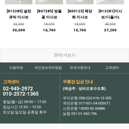
[813285] 설란
[807285] 방울
[800123] 해당
[813281]미사
큐빅 미사보
꽃 미사보
화 미사보
보/디올/CL
33,000
18,000
18,000
40,000
30,690
16,740
16,740
37,200
20
개 더보기
이용약관
개인정보처리방침
전국서원안내
고객센터
고객센터
무통장 입금 안내
02-945-2972
(예금주 : 성바오로수도회)
010-2572-1365
우리은행 058-220-616-13-003
평일(월~금) 09:00 ~ 17:30
국민은행 017-001-04-003671
점심시간 12:30 ~ 13:30
신한은행 14000-92-06886
토요일·일요일·공휴일 휴무
농협 051-01-360-796