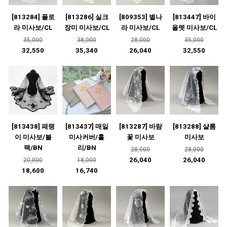
[813284] 플로
[813286] 실크
[809353] 별나
[813447] 바이
라 미사보/CL
장미 미사보/CL
라 미사보/CL
올렛 미사보/CL
35,000
38,000
28,000
35,000
32,550
35,340
26,040
32,550
[813438] 패랭
[813437] 매일
[813287] 바람
[813288] 샬롬
이 미사보/블
미사커버/홀
꽃 미사보
미사보
랙/BN
리/BN
28,000
28,000
26,040
26,040
20,000
18,000
18,600
16,740