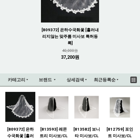
[809372] 은하수국화꽃 [흘러내
리지않는 맞주름 미사보 특허등
록]
40,000원
37,200원
카테고리
브랜드
상세검색
최근등록순
[809372] 은하
[813593] 레몬
[813582] 보니
[812759] 포인
수국화꽃 [흘러
트리 미사보/CL
타 미사보/CL
트 미사보/CL