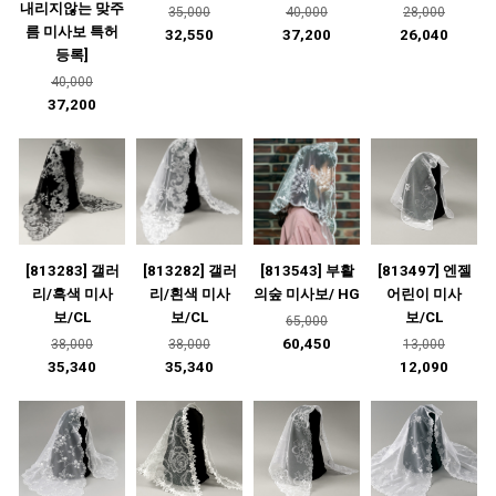
내리지않는 맞주
35,000
40,000
28,000
름 미사보 특허
32,550
37,200
26,040
등록]
40,000
37,200
[813283] 갤러
[813282] 갤러
[813543] 부활
[813497] 엔젤
리/흑색 미사
리/흰색 미사
의숲 미사보/ HG
어린이 미사
보/CL
보/CL
보/CL
65,000
60,450
38,000
38,000
13,000
35,340
35,340
12,090