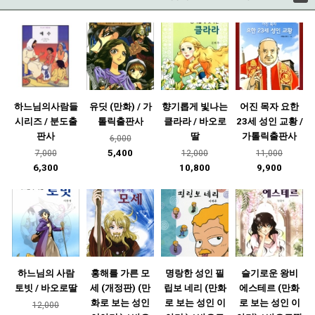
하느님의사람들
유딧 (만화) / 가
향기롭게 빛나는
어진 목자 요한
시리즈 / 분도출
톨릭출판사
클라라 / 바오로
23세 성인 교황 /
판사
딸
가톨릭출판사
6,000
5,400
7,000
12,000
11,000
6,300
10,800
9,900
하느님의 사람
홍해를 가른 모
명랑한 성인 필
슬기로운 왕비
토빗 / 바오로딸
세 (개정판) (만
립보 네리 (만화
에스테르 (만화
화로 보는 성인
로 보는 성인 이
로 보는 성인 이
12,000