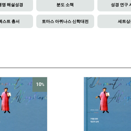
생명 해설성경
분도 소책
성경 연구
텍스트 총서
토마스 아퀴나스 신학대전
세트상
10
%