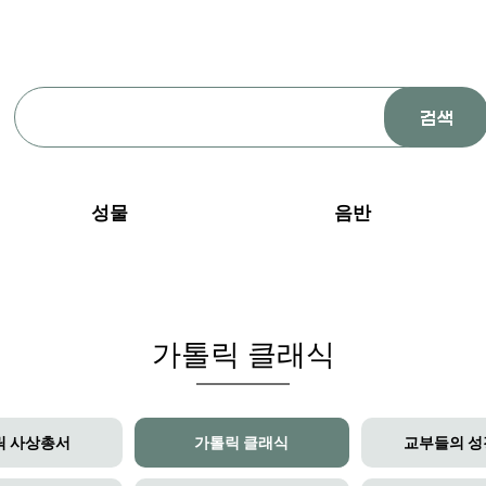
성물
음반
가톨릭 클래식
릭 사상총서
가톨릭 클래식
교부들의 성