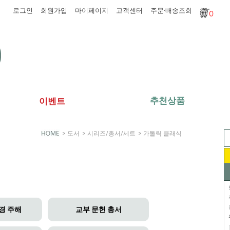
로그인
회원가입
마이페이지
고객센터
주문·배송조회
0
추천상품
이벤트
>
도서
>
시리즈/총서/세트
>
가톨릭 클래식
경 주해
교부 문헌 총서