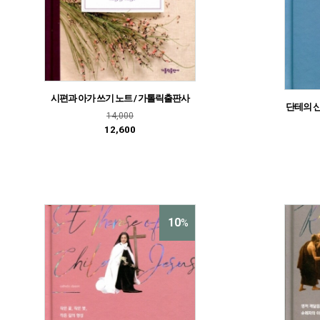
시편과 아가 쓰기 노트 / 가톨릭출판사
단테의 신곡
14,000
12,600
10
%