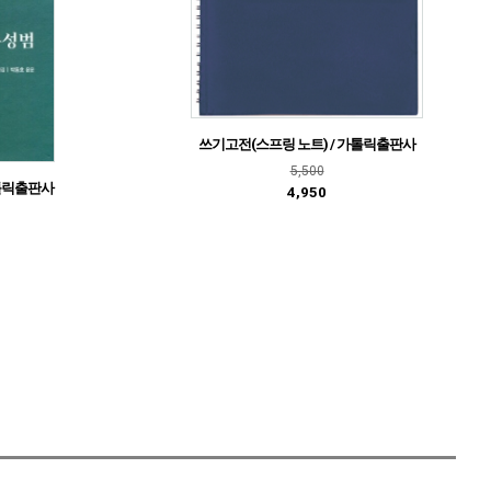
쓰기고전(스프링 노트) / 가톨릭출판사
5,500
가톨릭출판사
4,950