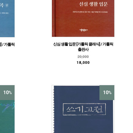
신심 생활 입문 [가톨릭 클래식] / 가톨릭
] / 가톨릭
출판사
20,000
18,000
10
10
%
%