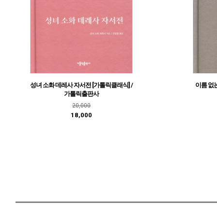
성녀 소화 데레사 자서전 [가톨릭클래식] /
이름 없는
가톨릭출판사
20,000
18,000