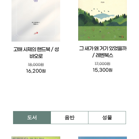
그 새가 왜 거기 있었을까
고해 사제의 핸드북 / 성
/ 레벤북스
바오로
17,000원
18,000원
15,300
원
16,200
원
도서
음반
성물