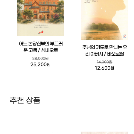
어느 본당신부의 부끄러
주님의 기도로 만나는 우
운 고백 / 성바오로
리 아버지 / 바오로딸
28,000원
14,000원
25,200
원
12,600
원
추천 상품