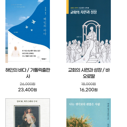
해인의 바다 / 가톨릭출판
교회의 시련과 성장 / 바
사
오로딸
26,000원
18,000원
23,400
16,200
원
원