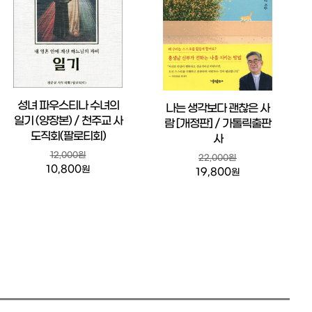
성녀 파우스티나 수녀의
나는 생각보다 괜찮은 사
일기 (양장본) / 천주교 사
람 [개정판] / 가톨릭출판
도직회(팔로티회)
사
12,000원
22,000원
10,800
원
19,800
원