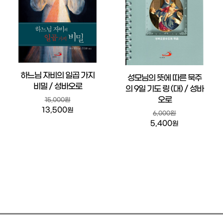
하느님 자비의 일곱 가지
성모님의 뜻에 따른 묵주
비밀 / 성바오로
의 9일 기도 링 (대) / 성바
오로
15,000원
13,500
원
6,000원
5,400
원