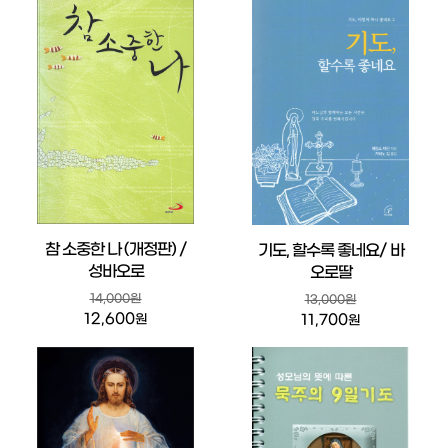
참 소중한 나 (개정판) /
기도, 할수록 좋네요/ 바
성바오로
오로딸
14,000원
13,000원
12,600
11,700
원
원